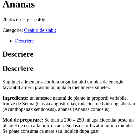
Ananas
20 doze x 2 g – e 40g
Categorie:
Ceaiuri de slabit
Descriere
Descriere
Descriere
Suplimet alimentar – confera organismului un plus de energie,
favorabil arderii grasimilor, ajuta la mentinerea siluetei.
Ingrediente:
un amestec natural de plante in proportii variabile,
frunze de Senna (Cassia angustifolia), radacina de Ginseng siberian
(Acanthopanax senticosus), ananas (Ananas comosus).
Mod de preparare:
Se toarna 200 – 250 ml apa clocotita peste un
pliculet de ceai aflat intr-o cana. Se lasa la infuzat minim 5 minute.
Se poate consuma ca atare sau indulcit dupa gust.